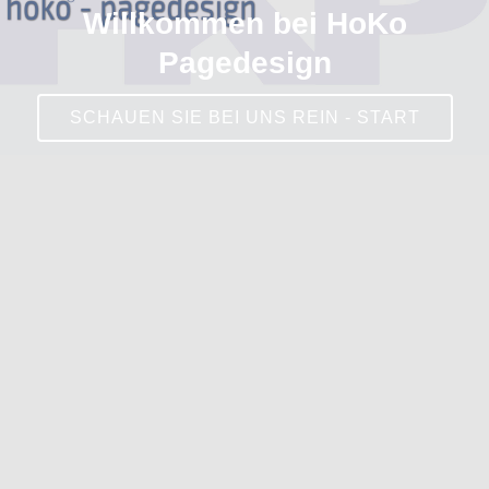
Willkommen bei HoKo
Pagedesign
SCHAUEN SIE BEI UNS REIN - START